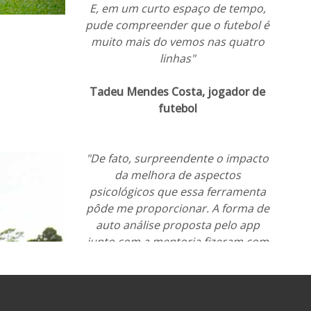
E, em um curto espaço de tempo,
pude compreender que o futebol é
muito mais do vemos nas quatro
linhas"
Tadeu Mendes Costa, jogador de
futebol
"De fato, surpreendente o impacto
da melhora de aspectos
psicológicos que essa ferramenta
pôde me proporcionar. A forma de
auto análise proposta pelo app
junto com a mentoria fizeram com
que diversos aspectos da vida
pudessem ser quantificados e
melhorados, aumentando o meu
autoconhecimento e impactando