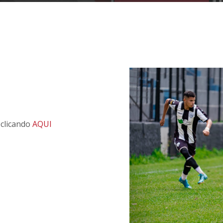
clicando
AQUI